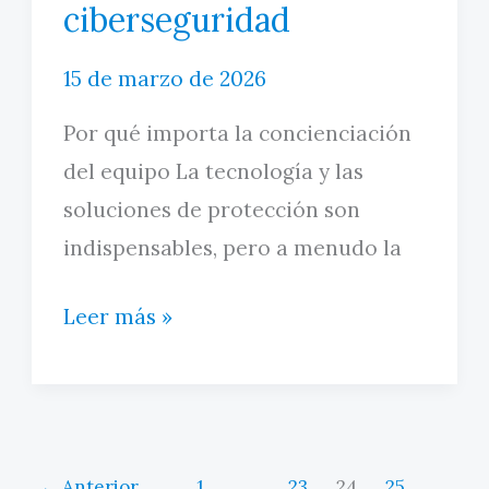
ciberseguridad
15 de marzo de 2026
Por qué importa la concienciación
del equipo La tecnología y las
soluciones de protección son
indispensables, pero a menudo la
Concienciación
Leer más »
en
ciberseguridad
←
Anterior
1
…
23
24
25
…