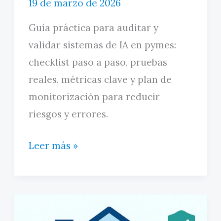
19 de marzo de 2026
Guía práctica para auditar y
validar sistemas de IA en pymes:
checklist paso a paso, pruebas
reales, métricas clave y plan de
monitorización para reducir
riesgos y errores.
Auditar
Leer más »
y
validar
IA
en