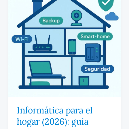
tu
pyme:
guía
práctica,
checklist
y
pruebas
para
evitar
sesgos,
alucinaciones
Informática para el
y
hogar (2026): guía
fallos