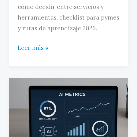
cómo decidir entre servicios y
herramientas, checklist para pymes
y rutas de aprendizaje 2026.
Informática
Leer más »
para
no
informáticos:
conceptos
clave,
decisiones
y
checklist