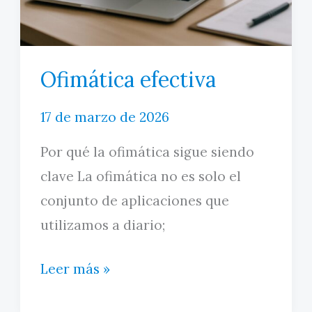
y
tomar
decisiones
Ofimática efectiva
de
17 de marzo de 2026
compra
Por qué la ofimática sigue siendo
clave La ofimática no es solo el
conjunto de aplicaciones que
utilizamos a diario;
Ofimática
Leer más »
efectiva