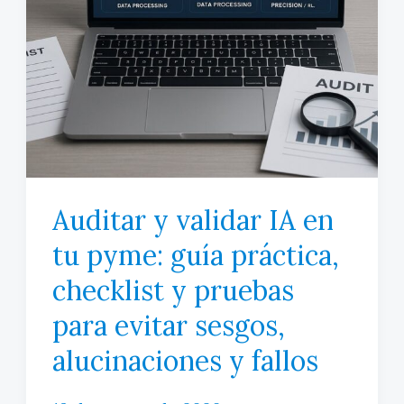
práctico
(2026)
Auditar y validar IA en
tu pyme: guía práctica,
checklist y pruebas
para evitar sesgos,
alucinaciones y fallos