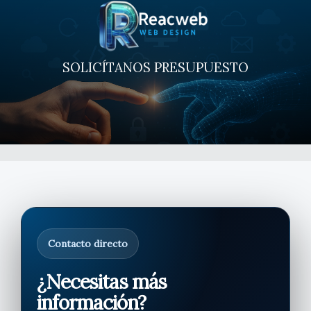
Ir
al
contenido
SOLICÍTANOS PRESUPUESTO
SERVICIOS
VERIFACTU + INVENTARIO
HERRAMIENTAS GRATUITAS
SOBRE NOSOTROS
PORTAFOLIO
Contacto directo
BLOG
¿Necesitas más
información?
CONTACTO