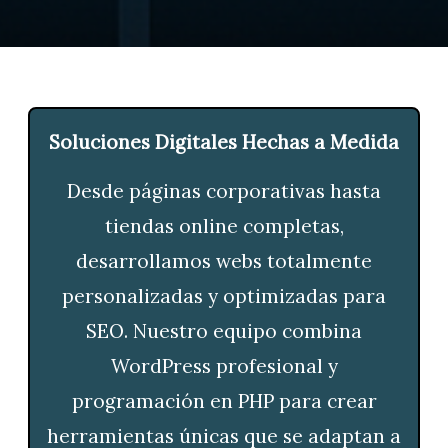
MI CUENTA
S
o
l
u
c
i
o
n
e
s
D
i
g
i
t
a
l
e
s
H
e
c
h
a
s
a
M
e
d
i
d
a
Desde páginas corporativas hasta
tiendas online completas,
desarrollamos webs totalmente
personalizadas y optimizadas para
SEO. Nuestro equipo combina
WordPress profesional y
programación en PHP para crear
herramientas únicas que se adaptan a