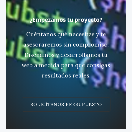
¿
E
m
p
e
z
a
m
o
s
t
u
p
r
o
y
e
c
t
o
?
Cuéntanos qué necesitas y te
asesoraremos sin compromiso.
Diseñamos y desarrollamos tu
web a medida para que consigas
resultados reales.
SOLICÍTANOS PRESUPUESTO