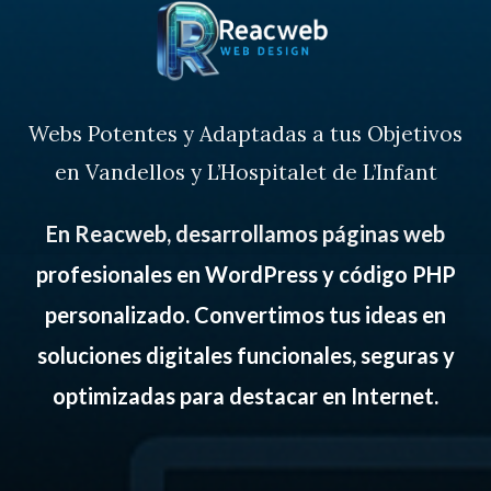
Ir
al
contenido
Webs Potentes y Adaptadas a tus Objetivos
SERVICIOS
en Vandellos y L’Hospitalet de L’Infant
VERIFACTU + INVENTARIO
En Reacweb, desarrollamos páginas web
HERRAMIENTAS GRATUITAS
profesionales en WordPress y código PHP
SOBRE NOSOTROS
personalizado. Convertimos tus ideas en
soluciones digitales funcionales, seguras y
PORTAFOLIO
optimizadas para destacar en Internet.
BLOG
CONTACTO