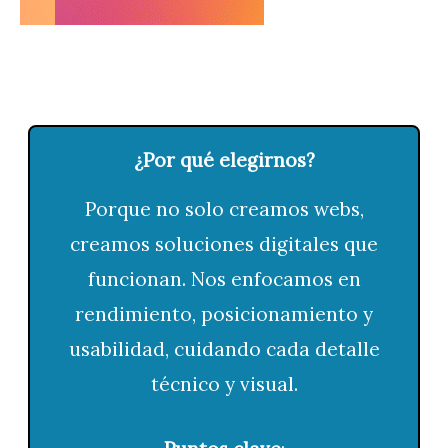
¿
P
o
r
q
u
é
e
l
e
g
i
r
n
o
s
?
Porque no solo creamos webs,
creamos soluciones digitales que
funcionan. Nos enfocamos en
rendimiento, posicionamiento y
usabilidad, cuidando cada detalle
técnico y visual.