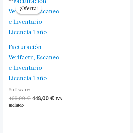
¡Oferta!
¡Oferta!
Facturación
Verifactu, Escaneo
e Inventario –
Licencia 1 año
Software
El
El
468,00
€
448,00
€
IVA
precio
precio
incluido
original
actual
era:
es:
468,00 €.
448,00 €.