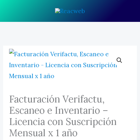
Ir
al
contenido
SERVICIOS
VERIFACTU + INVENTARIO
HERRAMIENTAS GRATUITAS
SOBRE NOSOTROS
Facturación Verifactu,
PORTAFOLIO
Escaneo e Inventario –
Licencia con Suscripción
BLOG
Mensual x 1 año
CONTACTO