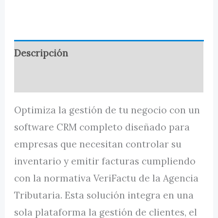
Verifactu,
Escaneo
e
Inventario
Descripción
-
Valoraciones (0)
Licencia
con
Optimiza la gestión de tu negocio con un
Suscripción
software CRM completo diseñado para
Mensual
empresas que necesitan controlar su
x
inventario y emitir facturas cumpliendo
1
con la normativa VeriFactu de la Agencia
año
Tributaria. Esta solución integra en una
cantidad
sola plataforma la gestión de clientes, el