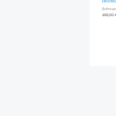
Inventa
Softwar
PORTAFOLIO
468,00
BLOG
CONTACTO
MI CUENTA