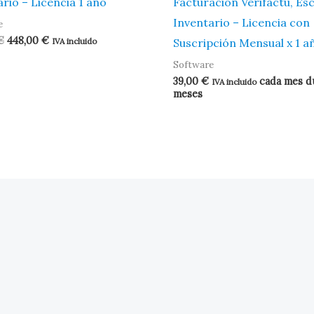
rio – Licencia 1 año
Facturación Verifactu, Es
Inventario – Licencia con
e
El
El
€
448,00
€
Suscripción Mensual x 1 a
IVA incluido
precio
precio
Software
original
actual
era:
es:
39,00
€
cada mes d
IVA incluido
468,00 €.
448,00 €.
meses