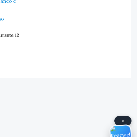
caneo e
ño
urante 12
×